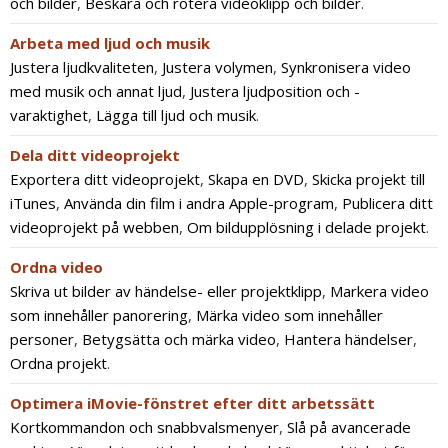
och bilder
,
Beskära och rotera videoklipp och bilder
.
Arbeta med ljud och musik
Justera ljudkvaliteten
,
Justera volymen
,
Synkronisera video
med musik och annat ljud
,
Justera ljudposition och -
varaktighet
,
Lägga till ljud och musik
.
Dela ditt videoprojekt
Exportera ditt videoprojekt
,
Skapa en DVD
,
Skicka projekt till
iTunes
,
Använda din film i andra Apple-program
,
Publicera ditt
videoprojekt på webben
,
Om bildupplösning i delade projekt
.
Ordna video
Skriva ut bilder av händelse- eller projektklipp
,
Markera video
som innehåller panorering
,
Märka video som innehåller
personer
,
Betygsätta och märka video
,
Hantera händelser
,
Ordna projekt
.
Optimera iMovie-fönstret efter ditt arbetssätt
Kortkommandon och snabbvalsmenyer
,
Slå på avancerade