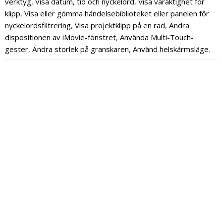
verktyg
,
Visa datum, tid och nyckelord
,
Visa varaktighet för
klipp
,
Visa eller gömma händelsebiblioteket eller panelen för
nyckelordsfiltrering
,
Visa projektklipp på en rad
,
Ändra
dispositionen av iMovie-fönstret
,
Använda Multi-Touch-
gester
,
Ändra storlek på granskaren
,
Använd helskärmsläge
.