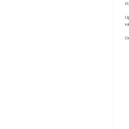
st
Up
va
Om