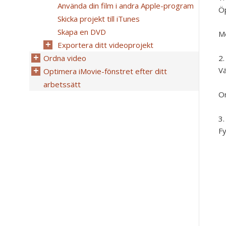
Använda din film i andra Apple-program
Öp
Skicka projekt till iTunes
Skapa en DVD
Me
Exportera ditt videoprojekt
Ordna video
Vä
Optimera iMovie-fönstret efter ditt
arbetssätt
Om
Fy