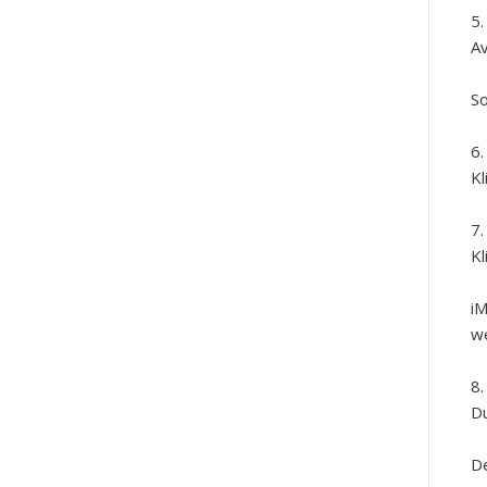
Av
So
Kl
Kl
iM
w
Du
De