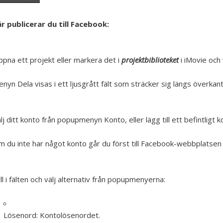
r publicerar du till Facebook:
pna ett projekt eller markera det i
projektbiblioteket
i iMovie och
nyn Dela visas i ett ljusgrått fält som sträcker sig längs överkan
lj ditt konto från popupmenyn Konto, eller lägg till ett befintligt k
 du inte har något konto går du först till Facebook-webbplatse
ll i fälten och välj alternativ från popupmenyerna:
Lösenord:
Kontolösenordet.