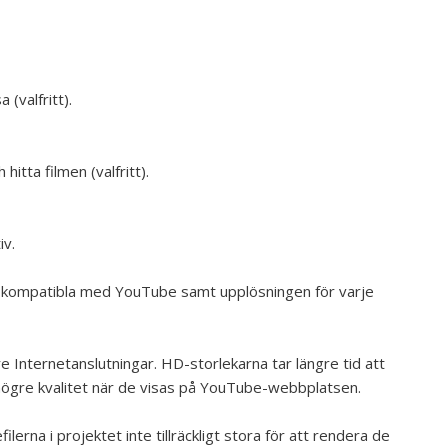
 (valfritt).
itta filmen (valfritt).
iv.
 är kompatibla med YouTube samt upplösningen för varje
e Internetanslutningar. HD-storlekarna tar längre tid att
d högre kvalitet när de visas på YouTube-webbplatsen.
erna i projektet inte tillräckligt stora för att rendera de