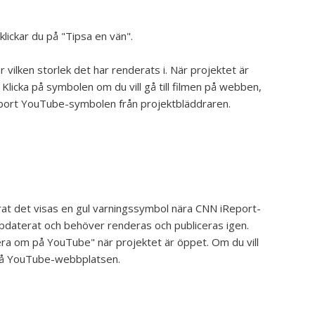
klickar du på "Tipsa en vän".
vilken storlek det har renderats i. När projektet är
Klicka på symbolen om du vill gå till filmen på webben,
ta bort YouTube-symbolen från projektbläddraren.
erat det visas en gul varningssymbol nära CNN iReport-
pdaterat och behöver renderas och publiceras igen.
era om på YouTube" när projektet är öppet. Om du vill
a på YouTube-webbplatsen.