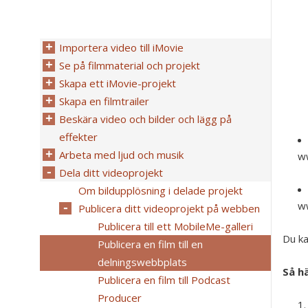
Importera video till iMovie
Se på filmmaterial och projekt
Skapa ett iMovie-projekt
Skapa en filmtrailer
Beskära video och bilder och lägg på
effekter
Arbeta med ljud och musik
w
Dela ditt videoprojekt
Om bildupplösning i delade projekt
w
Publicera ditt videoprojekt på webben
Publicera till ett MobileMe-galleri
Du ka
Publicera en film till en
delningswebbplats
Så hä
Publicera en film till Podcast
Producer