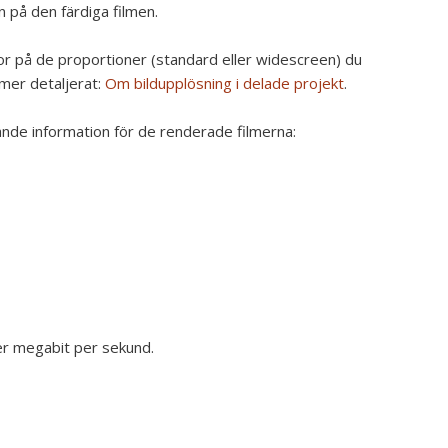
 på den färdiga filmen.
or på de proportioner (standard eller widescreen) du
 mer detaljerat:
Om bildupplösning i delade projekt
.
ande information för de renderade filmerna:
ler megabit per sekund.