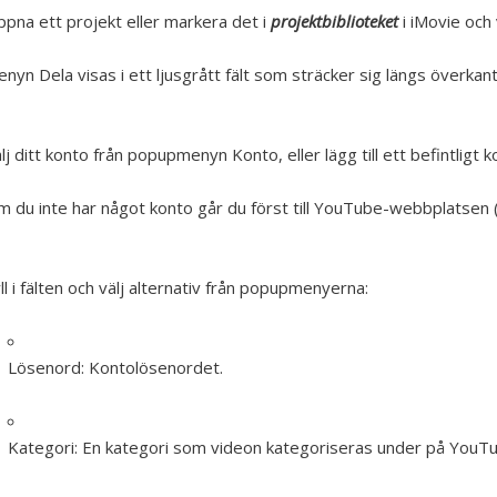
pna ett projekt eller markera det i
projektbiblioteket
i iMovie och
nyn Dela visas i ett ljusgrått fält som sträcker sig längs överkan
lj ditt konto från popupmenyn Konto, eller lägg till ett befintligt k
 du inte har något konto går du först till YouTube-webbplatsen
ll i fälten och välj alternativ från popupmenyerna:
Lösenord:
Kontolösenordet.
Kategori:
En kategori som videon kategoriseras under på YouTu