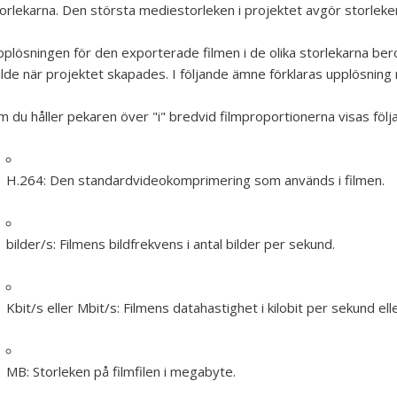
orlekarna. Den största mediestorleken i projektet avgör storleken
plösningen för den exporterade filmen i de olika storlekarna ber
lde när projektet skapades. I följande ämne förklaras upplösning
 du håller pekaren över "i" bredvid filmproportionerna visas följ
H.264:
Den standardvideokomprimering som används i filmen.
bilder/s:
Filmens bildfrekvens i antal bilder per sekund.
Kbit/s eller Mbit/s:
Filmens datahastighet i kilobit per sekund el
MB:
Storleken på filmfilen i megabyte.