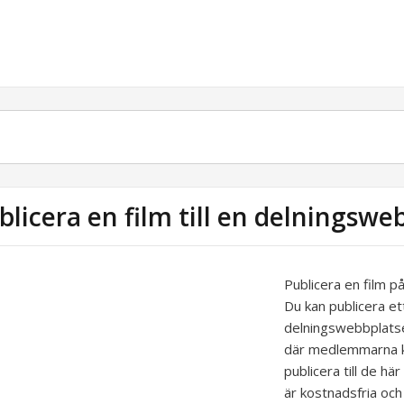
blicera en film till en delningswe
Publicera en film 
Du kan publicera ett
delningswebbplats
där medlemmarna ka
publicera till de h
är kostnadsfria och