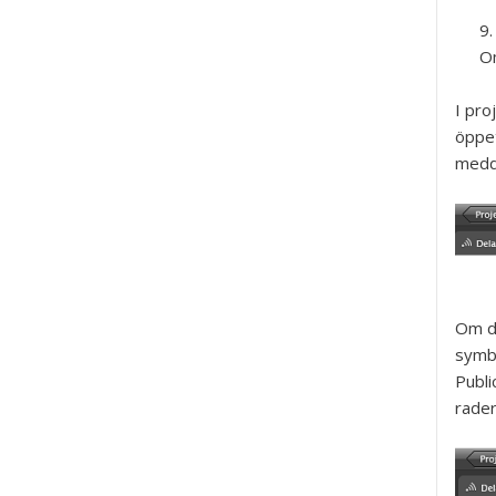
Om
I pro
öppet
medde
Om du
symbo
Publi
rader