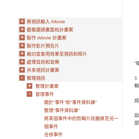
將視訊輸入 iMovie
觀看鏡頭畫面和計畫案
製作 iMovie 計畫案
製作影片預告片
裁切並套用效果至視訊和照片
處理音訊和音樂
“
共享視訊計畫案
整理視訊
輸
整理計畫案
管理事件
該
關於“事件”和“事件資料庫”
整理“事件資料庫”
如
將某個事件中的剪輯片段搬移至另一
部
個事件
合併事件