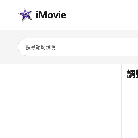
iMovie
調