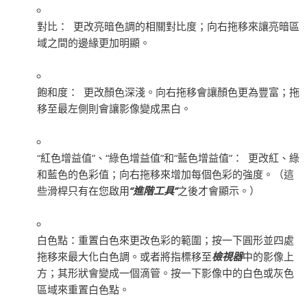
對比：
更改亮暗色調的相關對比度；向右拖移來讓亮暗區
域之間的邊緣更加明顯。
飽和度：
更改顏色深淺。向右拖移會讓顏色更為豐富；拖
移至最左側則會讓影像變成黑白。
“紅色增益值”、“綠色增益值”和“藍色增益值”：
更改紅、綠
和藍色的色彩值；向右拖移來增加每個色彩的強度。（這
些滑桿只有在您啟用
“進階工具”
之後才會顯示。）
白色點：
重置白色來更改色彩的範圍；按一下圓形並四處
拖移來最大化白色調。或者將指標移至
檢視器
中的影像上
方；其形狀會變成一個滴管。按一下影像中的白色或灰色
區域來重置白色點。