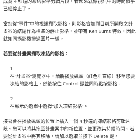
成為 4 秒鐘的凍結影格剪輯片段，看起來就像視訊中的時間似乎
已經停止了。
當您從“事件”中的視訊擷取影格，則影格會加到目前所開啟之計
畫案的結尾作為標準的靜止影格，並帶有 Ken Burns 特效，因此
就如同攝影機掃過圖片一樣。
若要從計畫案擷取凍結的影格：
在“計畫案”瀏覽器中，請將播放磁頭（紅色垂直線）移至您要
凍結的影格上，然後按住 Control 鍵並同時點按影格。
在顯示的選單中選擇“加入凍結影格”。
接著會在播放磁頭的位置上插入一個 4 秒鐘的凍結影格剪輯片
段。您可以將其拖至計畫案中的新位置，並更改其持續時間。若
要從計畫案中將其移除，請加以選取並按下 Delete 鍵。